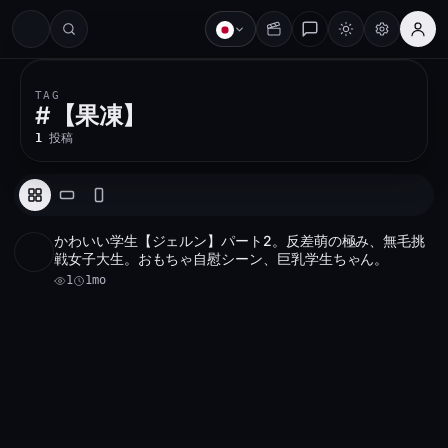
#
TAG
#
【果凍】
1
投稿
かわいい学生【ジェルン】パート2。反差萌の極み、無毛挑
アーカイブ 1 件
1
戦女子大生。おもちゃ自慰シーン、巨乳学生ちゃん。
1
1mo