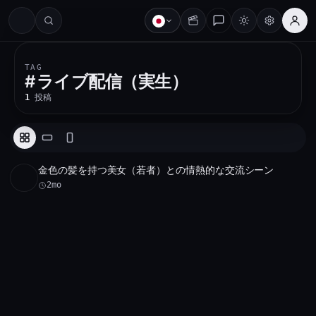
#
TAG
#
ライブ配信（実生）
1
投稿
金色の髪を持つ美女（若者）との情熱的な交流シーン
HD
34:48
2mo