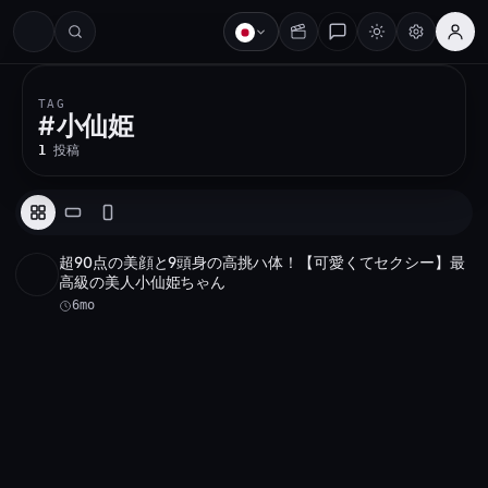
#
TAG
#
小仙姫
1
投稿
超90点の美顔と9頭身の高挑ハ体！【可愛くてセクシー】最
Full HD
3 本
0:17
高級の美人小仙姫ちゃん
6mo