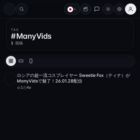
#
TAG
#
ManyVids
1
投稿
ロシアの超一流コスプレイヤー Sweetie Fox（ティナ）が
4K
1
13:12
ManyVidsで魅了！26.01.28配信
1
4w