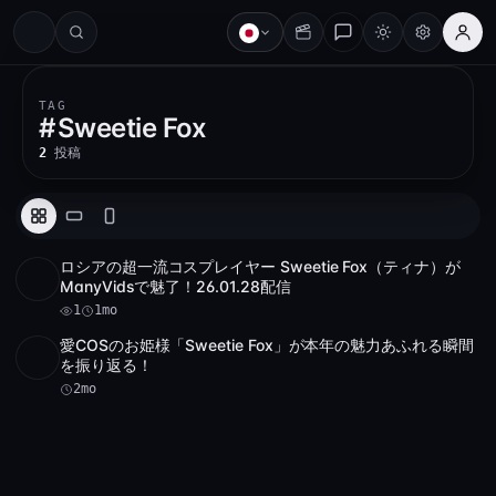
#
TAG
#
Sweetie Fox
2
投稿
ロシアの超一流コスプレイヤー Sweetie Fox（ティナ）が
4K
1
13:12
ManyVidsで魅了！26.01.28配信
1
1mo
愛COSのお姫様「Sweetie Fox」が本年の魅力あふれる瞬間
2K
8:07
を振り返る！
2mo