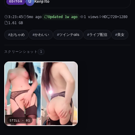
Kenji Ito
EDITOR
3:23:45
5mo ago
Updated 1w ago
1 views
HD
720×1280
1.61 GB
おちゃめ
かわいい
ツインテails
ライブ配信
美女
スクリーンショット
1
STILL · 01